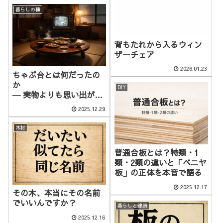
暮らしの種
背もたれから入るウィン
ザーチェア
2026.01.23
ちゃぶ台とは何だったの
か
DIY
― 実物よりも思い出が立
派な家具
2025.12.29
木材
普通合板とは？特類・1
類・2類の違いと「ベニヤ
板」の正体を本音で語る
2025.12.17
その木、本当にその名前
でいいんですか？
暮らしと健康
2025.12.16