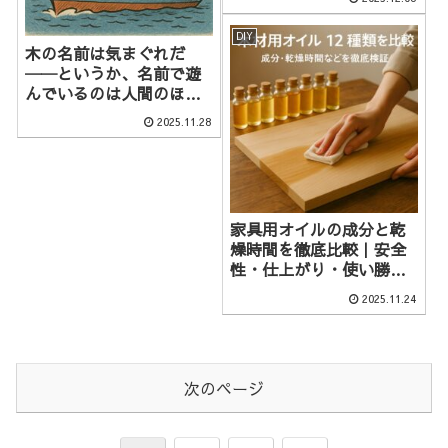
DIY
木の名前は気まぐれだ
──というか、名前で遊
んでいるのは人間のほう
だったという話
2025.11.28
家具用オイルの成分と乾
燥時間を徹底比較｜安全
性・仕上がり・使い勝手
がひと目でわかる
2025.11.24
次のページ