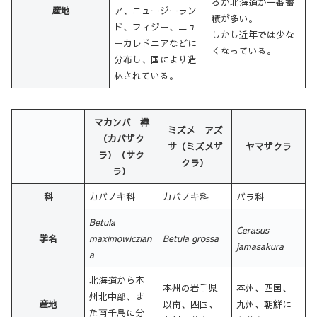
るが北海道が一番蓄
産地
ア、ニュージーラン
積が多い。
ド、フィジー、ニュ
しかし近年では少な
ーカレドニアなどに
くなっている。
分布し、国により造
林されている。
マカンバ 樺
ミズメ アズ
（カバザク
サ（ミズメザ
ヤマザクラ
ラ）（サク
クラ）
ラ）
科
カバノキ科
カバノキ科
バラ科
Betula
Cerasus
学名
maximowiczian
Betula grossa
jamasakura
a
北海道から本
本州の岩手県
本州、四国、
州北中部、ま
産地
以南、四国、
九州、朝鮮に
た南千島に分