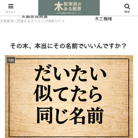
広葉樹をネットで購入: おすすめ材木店ガイド
木材
メニュー
検索
木製家具関連
木工機械
木製家具に関連するオススメの情報カテゴリーです。
その木、本当にその名前でいいんですか？
木材