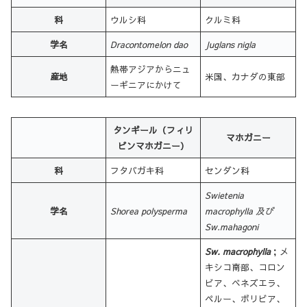
科
ウルシ科
クルミ科
学名
Dracontomelon dao
Juglans nigla
熱帯アジアからニュ
産地
米国、カナダの東部
ーギニアにかけて
タンギール（フィリ
マホガニー
ピンマホガニー）
科
フタバガキ科
センダン科
Swietenia
学名
Shorea polysperma
macrophylla 及び
Sw.mahagoni
Sw. macrophylla
；メ
キシコ南部、コロン
ビア、ベネズエラ、
ペルー、ボリビア、