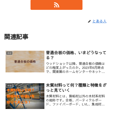
とある人
関連記事
普通合板の価格、いまどうなって
木材
る？
ウッドショック以降、普通合板の価格は
どの程度上がったのか。2023年6月時点
で、関東圏のホームセンターやネットシ
ョップの価格を実感ベースでまとめまし
た。
木質材料って何？種類と特徴をざ
木材
っと見ていく
木質材料とは、無垢材以外の木材系材料
の総称です。合板、パーティクルボー
ド、ファイバーボード、LVL、集成材な
どの種類と特徴を一覧で整理し、それぞ
れの違いをわかりやすく解説します。