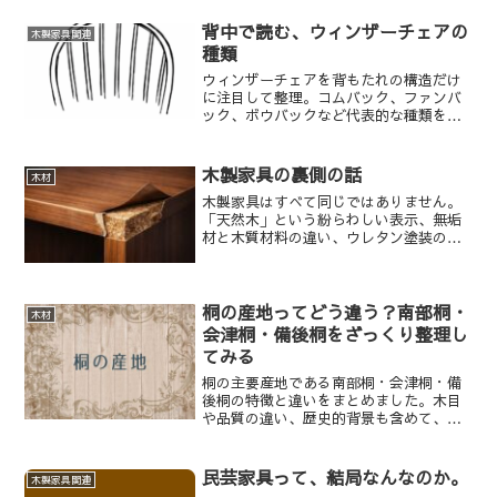
背中で読む、ウィンザーチェアの
木製家具関連
種類
ウィンザーチェアを背もたれの構造だけ
に注目して整理。コムバック、ファンバ
ック、ボウバックなど代表的な種類を、
流行した年代順に線画で紹介します。
木製家具の裏側の話
木材
木製家具はすべて同じではありません。
「天然木」という紛らわしい表示、無垢
材と木質材料の違い、ウレタン塗装の問
題まで、家具選びで後悔しないための本
音の話。
桐の産地ってどう違う？南部桐・
木材
会津桐・備後桐をざっくり整理し
てみる
桐の主要産地である南部桐・会津桐・備
後桐の特徴と違いをまとめました。木目
や品質の違い、歴史的背景も含めて、材
料としての桐をわかりやすく整理しま
す。
民芸家具って、結局なんなのか。
木製家具関連