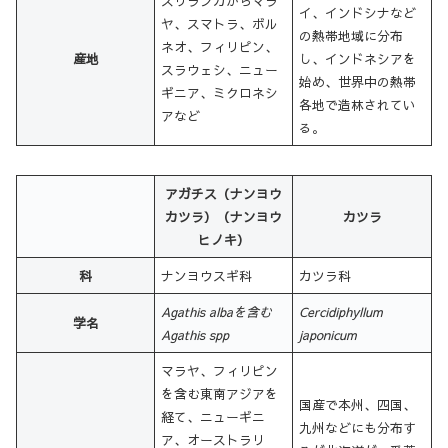
スリランカからマラ
イ、インドシナなど
ヤ、スマトラ、ボル
の熱帯地域に分布
ネオ、フィリピン、
産地
し、インドネシアを
スラウェシ、ニュー
始め、世界中の熱帯
ギニア、ミクロネシ
各地で造林されてい
アなど
る。
アガチス（ナンヨウ
カツラ）（ナンヨウ
カツラ
ヒノキ）
科
ナンヨウスギ科
カツラ科
Agathis albaを含む
Cercidiphyllum
学名
Agathis spp
japonicum
マラヤ、フィリピン
を含む東南アジアを
国産で本州、四国、
経て、ニューギニ
九州などにも分布す
ア、オーストラリ