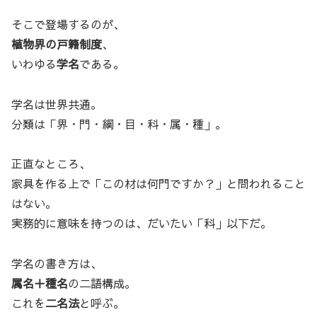
そこで登場するのが、
植物界の戸籍制度
、
いわゆる
学名
である。
学名は世界共通。
分類は「界・門・綱・目・科・属・種」。
正直なところ、
家具を作る上で「この材は何門ですか？」と問われること
はない。
実務的に意味を持つのは、だいたい「科」以下だ。
学名の書き方は、
属名＋種名
の二語構成。
これを
二名法
と呼ぶ。