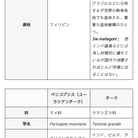
ブラジルなどに分布
するが世界の熱帯各
地でも造林され、重
産地
フィリピン
要な造林樹種のひと
つ。
Sw.mahagoni
； 西
インド諸島などに分
布し材質的に優れて
いるが国内で消費さ
れほとんど市場に出
ることはない。
ペリコプシス（ユー
チーク
ラシアンチーク）
科
マメ科
クマツズラ科
学名
Pericopsis mooniana
Tectona grandis
インド、ビルマ、タ